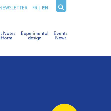
NEWSLETTER
FR
|
EN
t Notes
Experimental
Events
atform
design
News