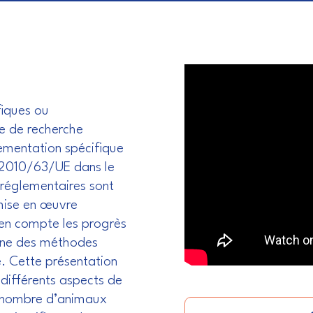
fiques ou
e de recherche
lementation spécifique
e 2010/63/UE dans le
s réglementaires sont
 mise en œuvre
 en compte les progrès
ine des méthodes
é. Cette présentation
 différents aspects de
u nombre d’animaux