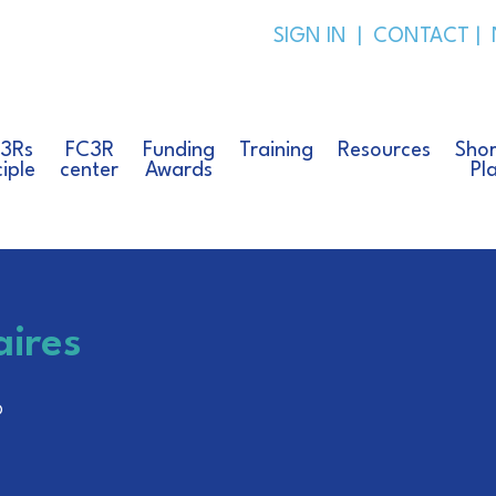
SIGN IN
|
CONTACT
|
 3Rs
FC3R
Funding
Training
Resources
Shor
ciple
center
Awards
Pl
aires
6