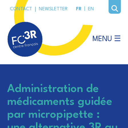
CONTACT
|
NEWSLETTER
FR
|
EN
MENU ☰
Administration de
médicaments guidée
par micropipette :
une alternative 3R au