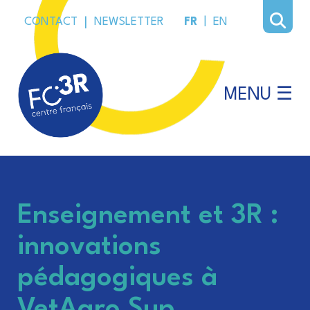
CONTACT
|
NEWSLETTER
FR
|
EN
MENU ☰
Enseignement et 3R :
innovations
pédagogiques à
VetAgro Sup