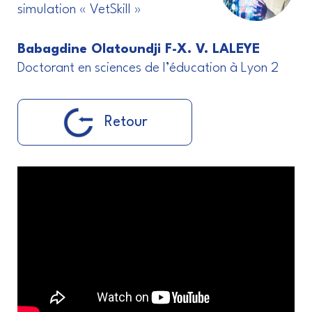
simulation « VetSkill »
Babagdine Olatoundji F-X. V. LALEYE
Doctorant en sciences de l’éducation à Lyon 2
Retour