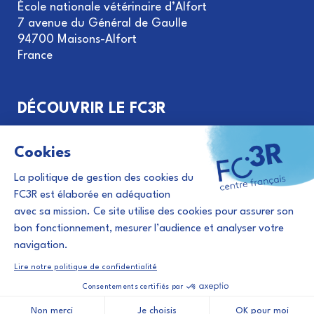
École nationale vétérinaire d’Alfort
7 avenue du Général de Gaulle
94700 Maisons-Alfort
France
DÉCOUVRIR LE FC3R
Objectifs et missions
Gouvernance du GIS FC3R
Le principe des 3R
Financement de projets
Évènements et actualités 3R
Abonnement à la newsletter
©
FC3R 2026
|
Contact
|
Mentions légales
|
Plan du site