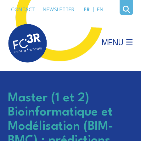
CONTACT
|
NEWSLETTER
FR
|
EN
MENU ☰
Master (1 et 2)
Bioinformatique et
Modélisation (BIM-
BMC) : prédictions