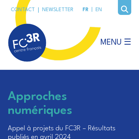
CONTACT
|
NEWSLETTER
FR
|
EN
MENU ☰
Approches
numériques
Appel à projets du FC3R – Résultats
publiés en avril 2024