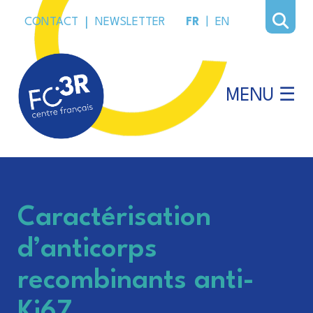
CONTACT
|
NEWSLETTER
FR
|
EN
MENU ☰
Caractérisation
d’anticorps
recombinants anti-
Ki67