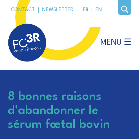
CONTACT
|
NEWSLETTER
FR
|
EN
MENU ☰
8 bonnes raisons
d'abandonner le
sérum fœtal bovin