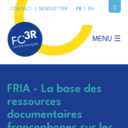
CONTACT
|
NEWSLETTER
FR
|
EN
MENU ☰
FRIA - La base des
ressources
documentaires
francophones sur les